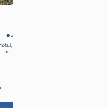
0
otul,
n Las
a