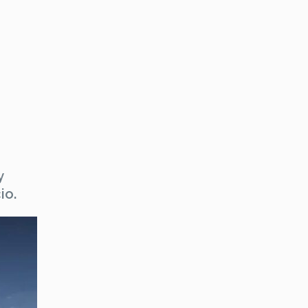
y
io.