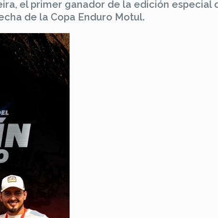
eira, el primer ganador de la edición especial 
fecha de la Copa Enduro Motul.