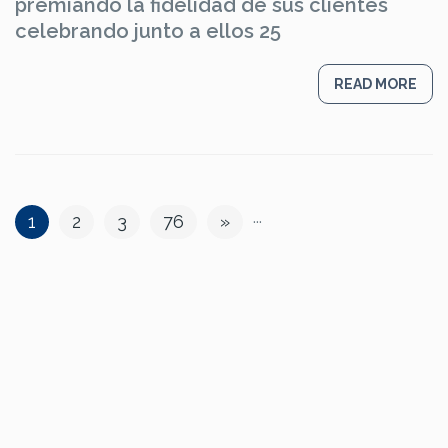
premiando la fidelidad de sus clientes
celebrando junto a ellos 25
READ MORE
...
1
2
3
76
»