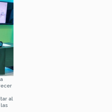
ca
recer
ar al
 las