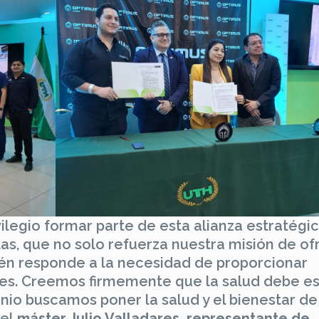
vilegio formar parte de esta alianza estratégi
las, que no solo refuerza nuestra misión de of
ién responde a la necesidad de proporcionar
es. Creemos firmemente que la salud debe est
nio buscamos poner la salud y el bienestar de
el
máster Julio Valladares, representante de