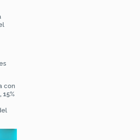
a
el
es
a con
,
15%
del