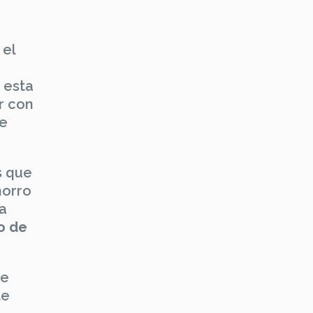
 el
 esta
r con
re
s que
horro
a
o de
ue
te