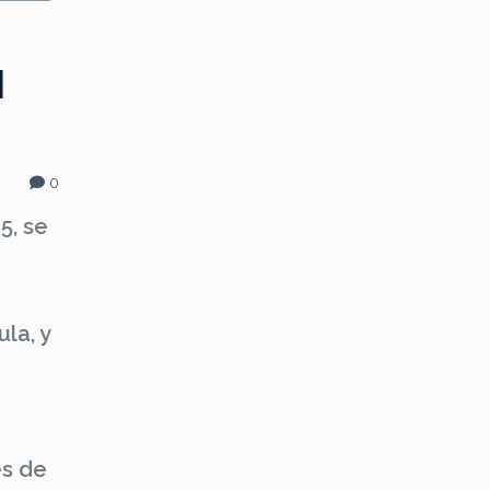
l
0
5, se
la, y
es de