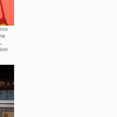
evo
na
L
ción