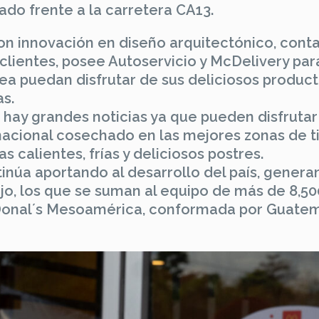
cado frente a la carretera CA13.
on innovación en diseño arquitectónico, cont
lientes, posee Autoservicio y McDelivery par
rea puedan disfrutar de sus deliciosos produc
as.
 hay grandes noticias ya que pueden disfrutar
nacional cosechado en las mejores zonas de t
 calientes, frías y deliciosos postres.
inúa aportando al desarrollo del país, gener
o, los que se suman al equipo de más de 8,50
Donal´s Mesoamérica, conformada por Guatem