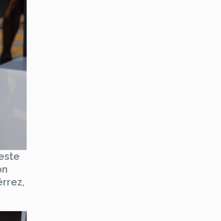
este
ón
rrez,