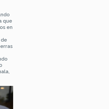
ando
a que
tos en
 de
ierras
ando
0
ala,