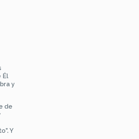
s
 Él
bra y
te de
y
o”. Y