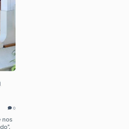
a
0
e nos
do”.