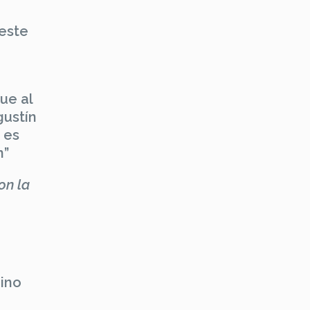
 este
ue al
gustín
 es
on”
on la
mino