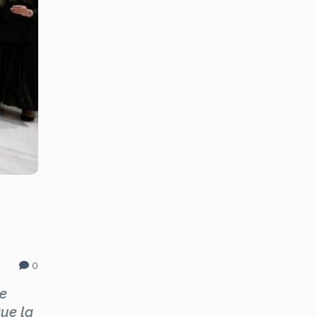
0
de
que la