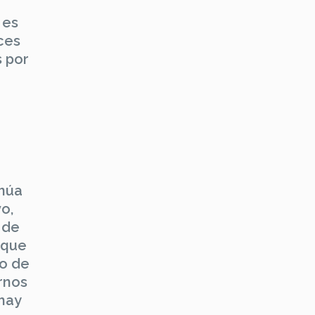
 es
ces
s por
inúa
o,
 de
 que
co de
rnos
 hay