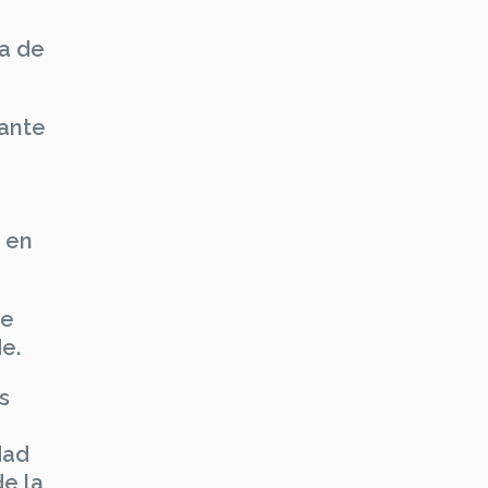
sa de
rante
 en
se
de.
s
dad
de la