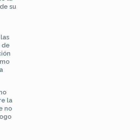
de su
 las
o de
ción
ximo
ra
ino
re la
e no
logo