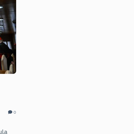
0
ula