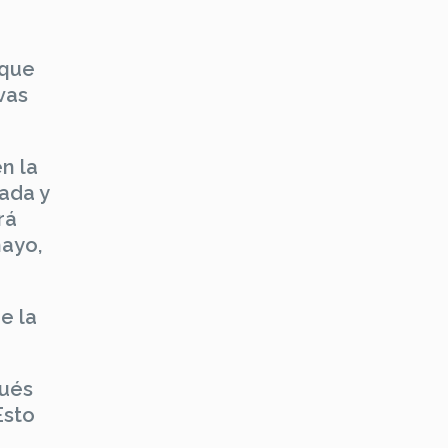
 que
vas
n la
ada y
rá
mayo,
e la
pués
Esto