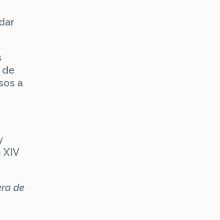
“dar
s
a de
sos a
y
n XIV
era de