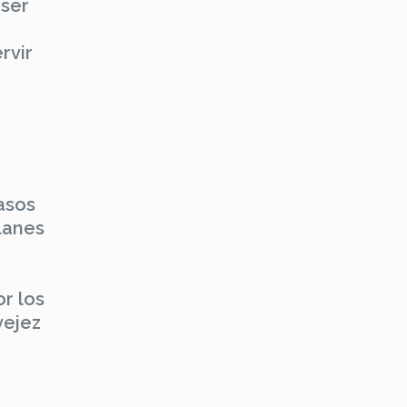
 ser
rvir
asos
lanes
r los
vejez