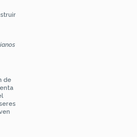
struir
cianos
n de
xenta
el
 seres
iven