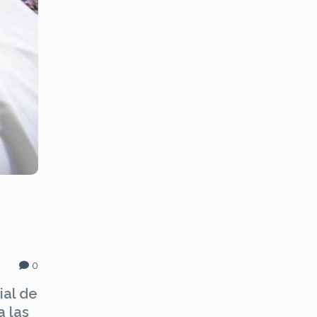
0
ial de
a las