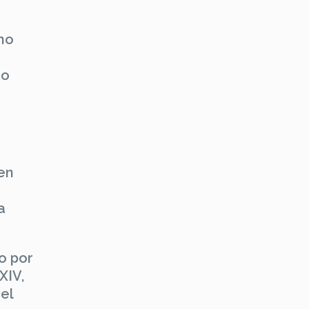
omo
do
nen
a
o por
XIV,
el