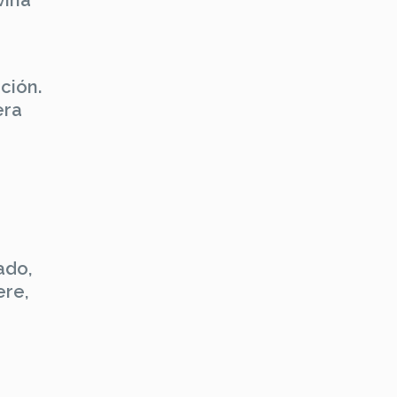
vina
ción.
era
ado,
ere,