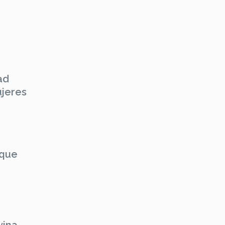
ad
ujeres
 que