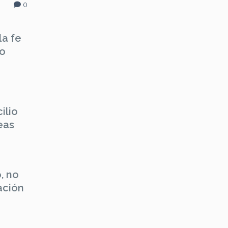
0
la fe
jo
ilio
eas
, no
ación