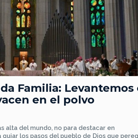
ada Familia: Levantemos 
yacen en el polvo
ás alta del mundo, no para destacar en
a guiar los pasos del pueblo de Dios que pereg