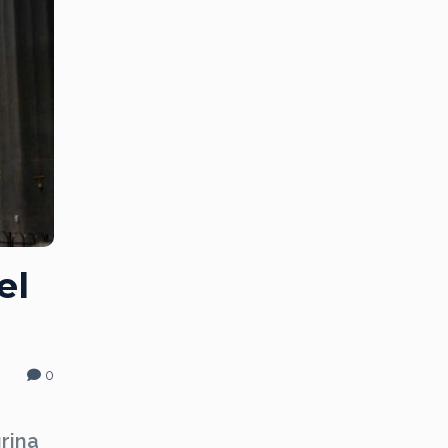
el
0
rina