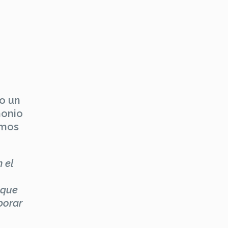
no un
monio
emos
 el
 que
borar