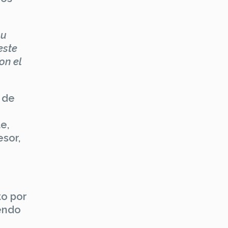
su
este
on el
 de
e,
esor,
to por
iendo