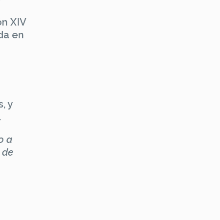
ón XIV
da en
, y
.
o a
 de