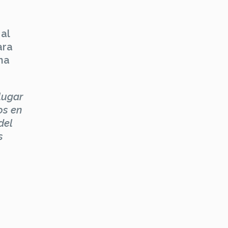
al
ara
na
lugar
os en
del
s