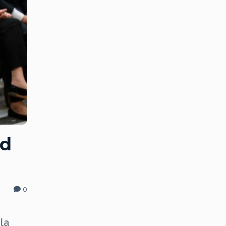
ad
0
la