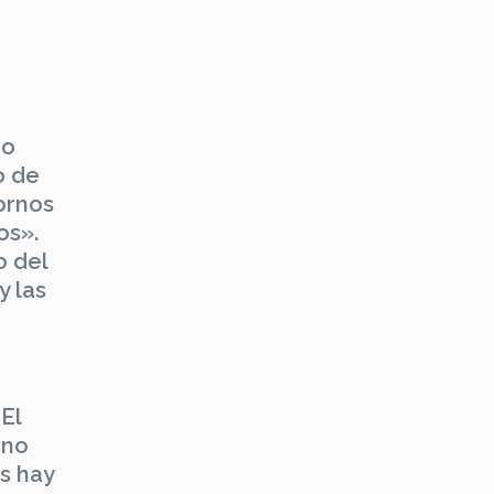
mo
o de
ornos
os».
o del
y las
«El
 no
os hay