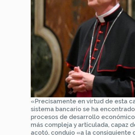
«Precisamente en virtud de esta cap
sistema bancario se ha encontrado, 
procesos de desarrollo económico y
más compleja y articulada, capaz de 
acotó, condujo «a la consiguiente 