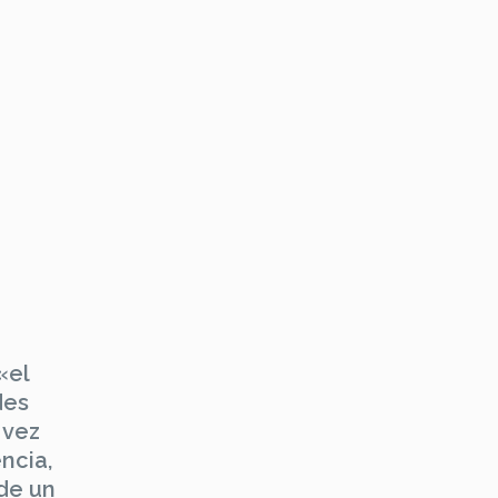
«el
des
 vez
ncia,
de un