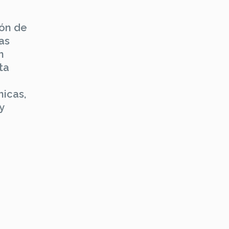
ión de
as
n
ta
icas,
y