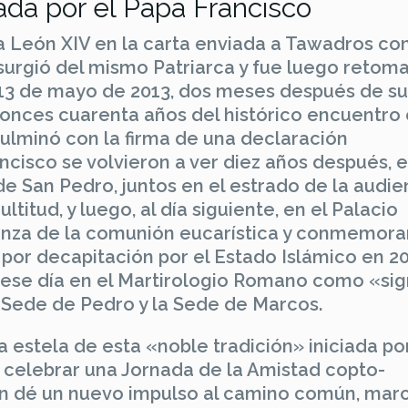
iada por el Papa Francisco
pa León XIV en la carta enviada a Tawadros co
surgió del mismo Patriarca y fue luego retom
l 13 de mayo de 2013, dos meses después de su
onces cuarenta años del histórico encuentro 
 culminó con la firma de una declaración
ncisco se volvieron a ver diez años después, 
e San Pedro, juntos en el estrado de la audie
titud, y luego, al día siguiente, en el Palacio
ranza de la comunión eucarística y conmemora
 por decapitación por el Estado Islámico en 2
e ese día en el Martirologio Romano como «si
a Sede de Pedro y la Sede de Marcos.
la estela de esta «noble tradición» iniciada po
celebrar una Jornada de la Amistad copto-
ión dé un nuevo impulso al camino común, mar