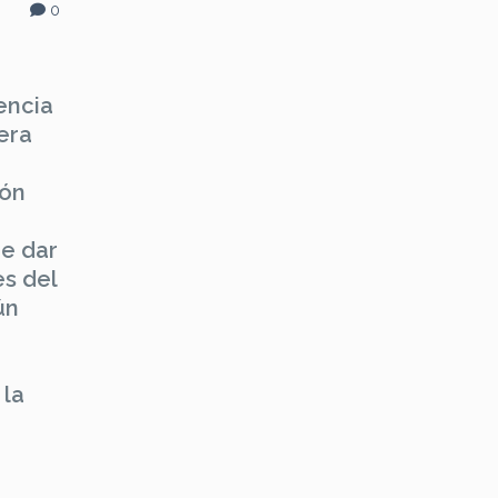
0
encia
era
ión
de dar
es del
ún
 la