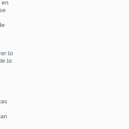
 en
ese
de
er la
de la
xas
ran