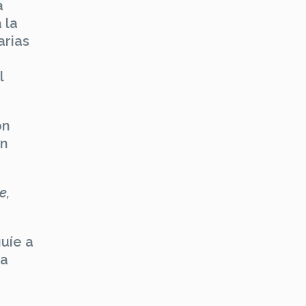
a
 la
arias
l
on
án
e,
uíe a
la