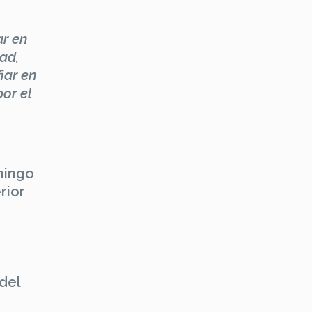
ar en
ad,
iar en
or el
mingo
rior
del