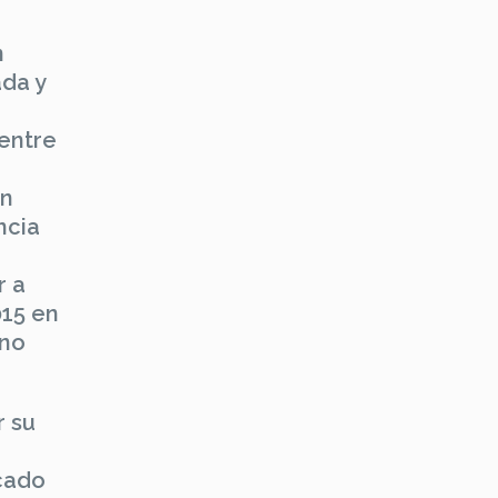
n
ada y
entre
en
ncia
r a
015 en
gno
r su
cado