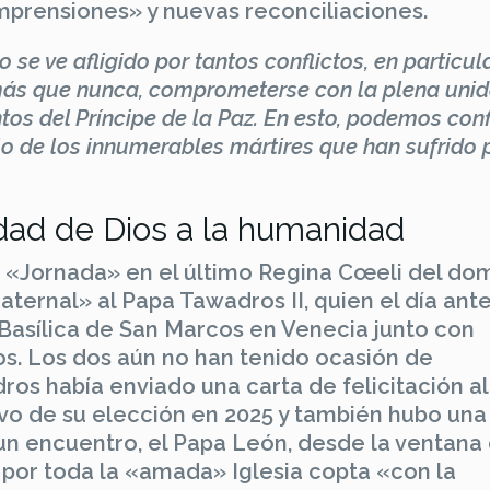
mprensiones» y nuevas reconciliaciones.
e ve afligido por tantos conflictos, en particul
 más que nunca, comprometerse con la plena unid
os del Príncipe de la Paz. En esto, podemos conf
lo de los innumerables mártires que han sufrido p
dad de Dios a la humanidad
a «Jornada» en el último Regina Cœeli del do
ternal» al Papa Tawadros II, quien el día ante
 Basílica de San Marcos en Venecia junto con
os. Los dos aún no han tenido ocasión de
s había enviado una carta de felicitación al
vo de su elección en 2025 y también hubo una
 un encuentro, el Papa León, desde la ventana 
s por toda la «amada» Iglesia copta «con la