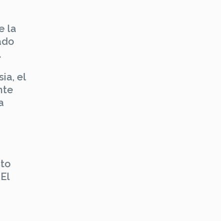
e la
ado
.
ia, el
nte
a
sto
El