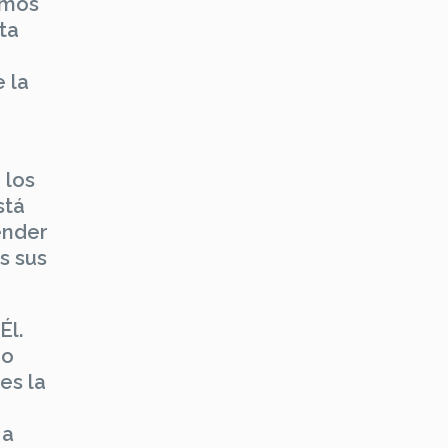
namos
ta
 la
 los
stá
ender
s sus
Él.
no
es la
 a