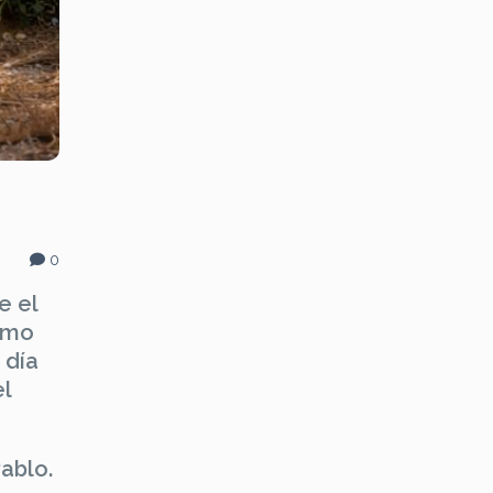
0
e el
como
 día
el
Pablo.