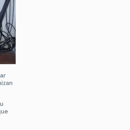
uar
nizan
su
que