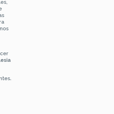
es,
e
as
ra
 nos
acer
lesia
ntes.