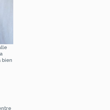
lle
la
 bien
entre