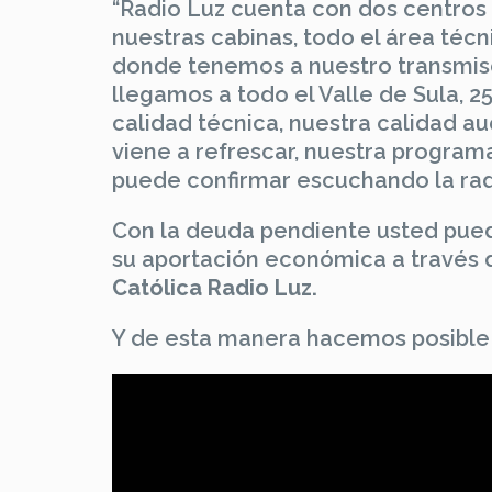
“Radio Luz cuenta con dos centros 
nuestras cabinas, todo el área técn
donde tenemos a nuestro transmisor
llegamos a todo el Valle de Sula, 
calidad técnica, nuestra calidad au
viene a refrescar, nuestra programa
puede confirmar escuchando la radi
Con la deuda pendiente usted pued
su aportación económica a través 
Católica Radio Luz.
Y de esta manera hacemos posible