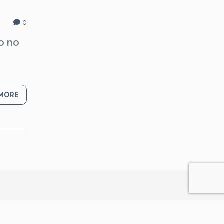
0
co no
 MORE