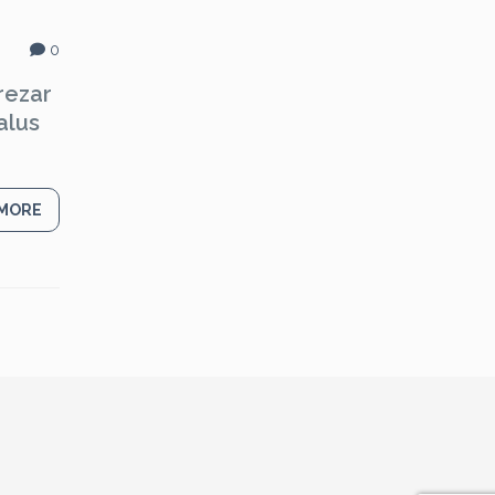
0
rezar
alus
 MORE