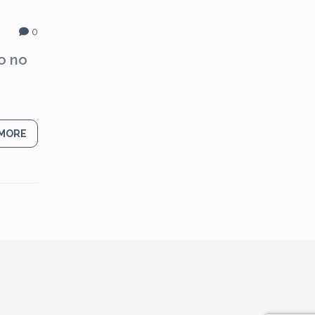
0
co no
 MORE