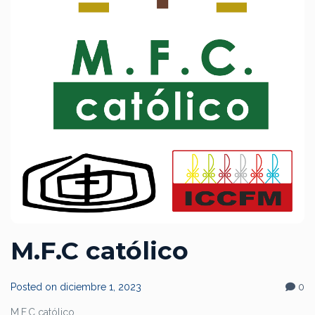
M.F.C católico
Posted on
diciembre 1, 2023
0
M.F.C católico